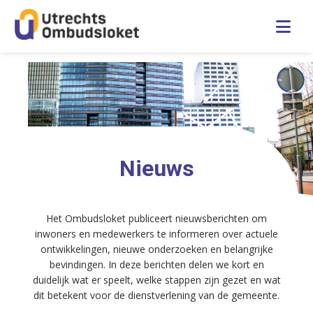
English
Home
Over ons
Nieuws
Publicaties
Het Ombudsloket publiceert nieuwsberichten om
inwoners en medewerkers te informeren over actuele
Veelgestelde vragen
ontwikkelingen, nieuwe onderzoeken en belangrijke
bevindingen. In deze berichten delen we kort en
Contact
duidelijk wat er speelt, welke stappen zijn gezet en wat
dit betekent voor de dienstverlening van de gemeente.